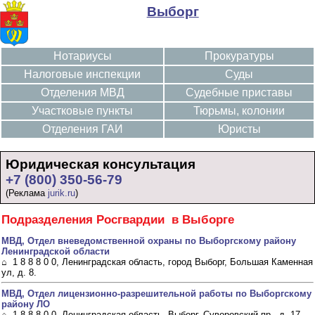
Выборг
Нотариусы
Прокуратуры
Налоговые инспекции
Суды
Отделения МВД
Судебные приставы
Участковые пункты
Тюрьмы, колонии
Отделения ГАИ
Юристы
Юридическая консультация
+7 (800) 350-56-79
(Реклама
jurik.ru
)
Подразделения Росгвардии в Выборге
МВД, Отдел вневедомственной охраны по Выборгскому району
Ленинградской области
⌂ 1 8 8 8 0 0, Ленинградская область, город Выборг, Большая Каменная
ул, д. 8.
МВД, Отдел лицензионно-разрешительной работы по Выборгскому
району ЛО
⌂ 1 8 8 8 0 0, Ленинградская область, Выборг, Суворовский пр., д. 17.